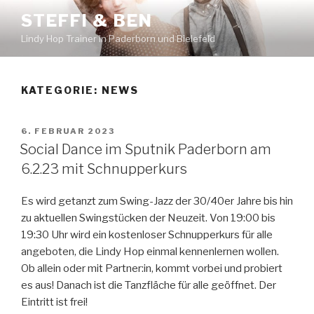
Zum
STEFFI & BEN
Inhalt
Lindy Hop Trainer in Paderborn und Bielefeld
springen
KATEGORIE:
NEWS
VERÖFFENTLICHT
6. FEBRUAR 2023
AM
Social Dance im Sputnik Paderborn am
6.2.23 mit Schnupperkurs
Es wird getanzt zum Swing-Jazz der 30/40er Jahre bis hin
zu aktuellen Swingstücken der Neuzeit. Von 19:00 bis
19:30 Uhr wird ein kostenloser Schnupperkurs für alle
angeboten, die Lindy Hop einmal kennenlernen wollen.
Ob allein oder mit Partner:in, kommt vorbei und probiert
es aus! Danach ist die Tanzfläche für alle geöffnet. Der
Eintritt ist frei!