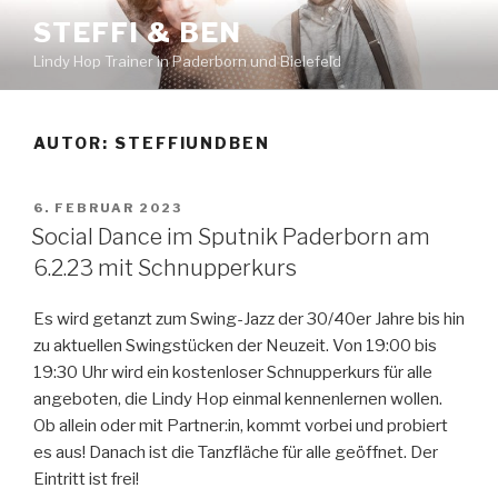
Zum
STEFFI & BEN
Inhalt
Lindy Hop Trainer in Paderborn und Bielefeld
springen
AUTOR:
STEFFIUNDBEN
VERÖFFENTLICHT
6. FEBRUAR 2023
AM
Social Dance im Sputnik Paderborn am
6.2.23 mit Schnupperkurs
Es wird getanzt zum Swing-Jazz der 30/40er Jahre bis hin
zu aktuellen Swingstücken der Neuzeit. Von 19:00 bis
19:30 Uhr wird ein kostenloser Schnupperkurs für alle
angeboten, die Lindy Hop einmal kennenlernen wollen.
Ob allein oder mit Partner:in, kommt vorbei und probiert
es aus! Danach ist die Tanzfläche für alle geöffnet. Der
Eintritt ist frei!