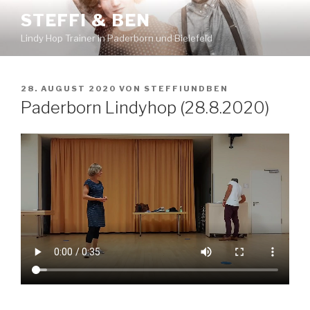
Zum
STEFFI & BEN
Inhalt
Lindy Hop Trainer in Paderborn und Bielefeld
springen
VERÖFFENTLICHT
28. AUGUST 2020
VON
STEFFIUNDBEN
AM
Paderborn Lindyhop (28.8.2020)