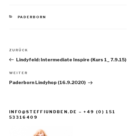
KATEGORIEN
PADERBORN
Beitragsnavigation
Vorheriger
ZURÜCK
Beitrag
Lindyfeld: Intermediate Inspire (Kurs 1_ 7.9.15)
Nächster
WEITER
Beitrag
Paderborn Lindyhop (16.9.2020)
INFO@STEFFIUNDBEN.DE – +49 (0) 151
53316409